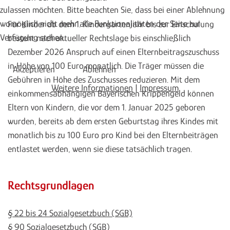
zulassen möchten. Bitte beachten Sie, dass bei einer Ablehnung
womöglich nicht mehr alle Funktionalitäten der Seite zur
Für Kinder ab dem 1. Kindergartenjahr bis zur Einschulung
Verfügung stehen.
besteht nach aktueller Rechtslage bis einschließlich
Dezember 2026 Anspruch auf einen Elternbeitragszuschuss
in Höhe von 100 Euro monatlich. Die Träger müssen die
Akzeptieren
Ablehnen
Gebühren in Höhe des Zuschusses reduzieren. Mit dem
Weitere Informationen
|
Impressum
einkommensabhängigen Bayerischen Krippengeld können
Eltern von Kindern, die vor dem 1. Januar 2025 geboren
wurden, bereits ab dem ersten Geburtstag ihres Kindes mit
monatlich bis zu 100 Euro pro Kind bei den Elternbeiträgen
entlastet werden, wenn sie diese tatsächlich tragen.
Rechtsgrundlagen
§ 22 bis 24 Sozialgesetzbuch (SGB)
§ 90 Sozialgesetzbuch (SGB)