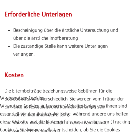
Erforderliche Unterlagen
Bescheinigung über die ärztliche Untersuchung und
über die ärztliche Impfberatung
Die zuständige Stelle kann weitere Unterlagen
verlangen.
Kosten
Die Elternbeiträge beziehungsweise Gebühren für die
Wir benutzen Cookies
Betreuung sind unterschiedlich. Sie werden vom Träger der
Wir nutzen Cookies auf unserer Website. Einige von ihnen sind
Einrichtung festgelegt und können abhängig sein
essenziell für den Betrieb der Seite, während andere uns helfen,
vom Einkommen der Eltern,
diese Website und die Nutzererfahrung zu verbessern (Tracking
von der Anzahl der Kinder in einer Familie und
Cookies). Sie können selbst entscheiden, ob Sie die Cookies
von der Betreuungszeit.