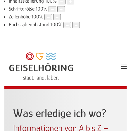
Inhaltsskalierung
100
%
Schriftgröße
100
%
Zeilenhöhe
100
%
Buchstabenabstand
100
%
Was erledige ich wo?
Informationen von A bis Z –