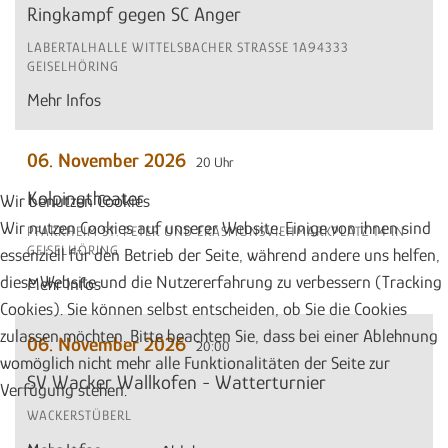
Ringkampf gegen SC Anger
LABERTALHALLE WITTELSBACHER STRASSE 1A94333 G
EISELHÖRING
Mehr Infos
06. November 2026
20 Uhr
Kolpingtheater
Wir benutzen Cookies
Wir nutzen Cookies auf unserer Website. Einige von ihnen sind
PFARRHEIM ST. PETER UND ERASMUNSVIEHMARKPLATZ 14 IN
GEISELHÖRING
essenziell für den Betrieb der Seite, während andere uns helfen,
diese Website und die Nutzererfahrung zu verbessern (Tracking
Mehr Infos
Cookies). Sie können selbst entscheiden, ob Sie die Cookies
zulassen möchten. Bitte beachten Sie, dass bei einer Ablehnung
06. November 2026
20:00
womöglich nicht mehr alle Funktionalitäten der Seite zur
SV Wacker Wallkofen - Watterturnier
Verfügung stehen.
WACKERSTÜBERL