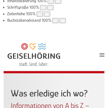
Inhaltsskalierung
100
%
Schriftgröße
100
%
Zeilenhöhe
100
%
Buchstabenabstand
100
%
Was erledige ich wo?
Informationen von A bis Z –