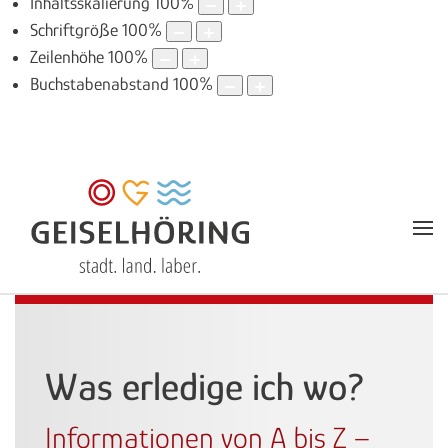
Inhaltsskalierung
100
%
Schriftgröße
100
%
Zeilenhöhe
100
%
Buchstabenabstand
100
%
Was erledige ich wo?
Informationen von A bis Z –