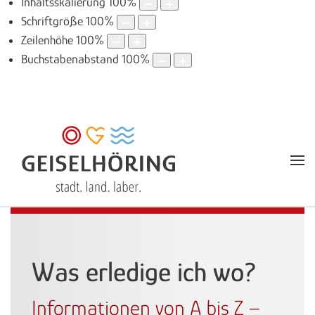
Inhaltsskalierung
100
%
Schriftgröße
100
%
Zeilenhöhe
100
%
Buchstabenabstand
100
%
Was erledige ich wo?
Informationen von A bis Z –