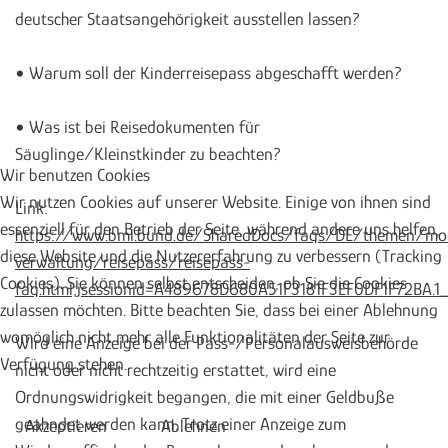
deutscher Staatsangehörigkeit ausstellen lassen?
• Warum soll der Kinderreisepass abgeschafft werden?
• Was ist bei Reisedokumenten für
Säuglinge/Kleinstkinder zu beachten?
Wir benutzen Cookies
Wir nutzen Cookies auf unserer Website. Einige von ihnen sind
Link:
essenziell für den Betrieb der Seite, während andere uns helfen,
https://www.bmi.bund.de/SharedDocs/faqs/DE/themen/mo
diese Website und die Nutzererfahrung zu verbessern (Tracking
verwaltung/reisepass/reisepass-
Cookies). Sie können selbst entscheiden, ob Sie die Cookies
faq.html;jsessionid=A489678D680A51F3181F3EF0DF1F72BA.
zulassen möchten. Bitte beachten Sie, dass bei einer Ablehnung
womöglich nicht mehr alle Funktionalitäten der Seite zur
Wird eine Anzeige bei der Pass-/Personalausweisbehörde
Verfügung stehen.
nicht oder nicht rechtzeitig erstattet, wird eine
Ordnungswidrigkeit begangen, die mit einer Geldbuße
geahndet werden kann. Trotz einer Anzeige zum
Akzeptieren
Ablehnen