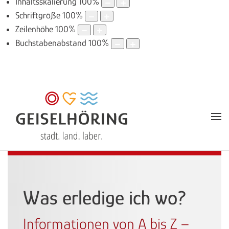
Inhaltsskalierung
100
%
Schriftgröße
100
%
Zeilenhöhe
100
%
Buchstabenabstand
100
%
Was erledige ich wo?
Informationen von A bis Z –