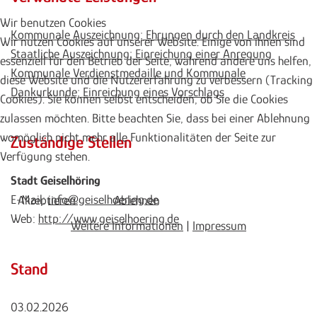
Wir benutzen Cookies
Kommunale Auszeichnung; Ehrungen durch den Landkreis
Wir nutzen Cookies auf unserer Website. Einige von ihnen sind
Staatliche Auszeichnung; Einreichung einer Anregung
essenziell für den Betrieb der Seite, während andere uns helfen,
Kommunale Verdienstmedaille und Kommunale
diese Website und die Nutzererfahrung zu verbessern (Tracking
Dankurkunde; Einreichung eines Vorschlags
Cookies). Sie können selbst entscheiden, ob Sie die Cookies
zulassen möchten. Bitte beachten Sie, dass bei einer Ablehnung
womöglich nicht mehr alle Funktionalitäten der Seite zur
Zuständige Stellen
Verfügung stehen.
Stadt Geiselhöring
E-Mail:
info@geiselhoering.de
Akzeptieren
Ablehnen
Web:
http://www.geiselhoering.de
Weitere Informationen
|
Impressum
Stand
03.02.2026