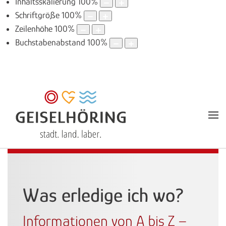
Inhaltsskalierung
100
%
Schriftgröße
100
%
Zeilenhöhe
100
%
Buchstabenabstand
100
%
Was erledige ich wo?
Informationen von A bis Z –