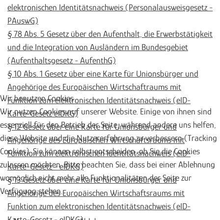
elektronischen Identitätsnachweis (Personalausweisgesetz -
PAuswG)
§ 78 Abs. 5 Gesetz über den Aufenthalt, die Erwerbstätigkeit
und die Integration von Ausländern im Bundesgebiet
(Aufenthaltsgesetz - AufenthG)
§ 10 Abs. 1 Gesetz über eine Karte für Unionsbürger und
Angehörige des Europäischen Wirtschaftraums mit
Wir benutzen Cookies
Funktion zum elektronischen Identitätsnachweis (eID-
Wir nutzen Cookies auf unserer Website. Einige von ihnen sind
Karte-Gesetz eIDKG)
essenziell für den Betrieb der Seite, während andere uns helfen,
§ 12 Gesetz über eine Karte für Unionsbürger und
diese Website und die Nutzererfahrung zu verbessern (Tracking
Angehörige des Europäischen Wirtschaftsraums mit
Cookies). Sie können selbst entscheiden, ob Sie die Cookies
Funktion zum elektronischen Identitätsnachweis (eID-
zulassen möchten. Bitte beachten Sie, dass bei einer Ablehnung
Karte-Gesetz - eIDKG)
womöglich nicht mehr alle Funktionalitäten der Seite zur
§ 13 Gesetz über eine Karte für Unionsbürger und
Verfügung stehen.
Angehörige des Europäischen Wirtschaftsraums mit
Funktion zum elektronischen Identitätsnachweis (eID-
Karte-Gesetz - eIDKG)