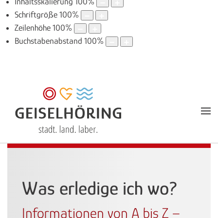
Inhaltsskalierung
100
%
Schriftgröße
100
%
Zeilenhöhe
100
%
Buchstabenabstand
100
%
Was erledige ich wo?
Informationen von A bis Z –