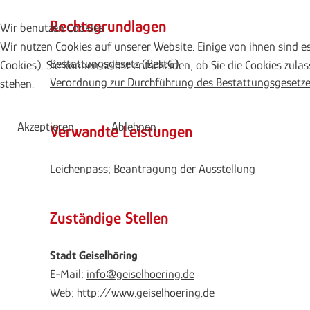
Rechtsgrundlagen
Wir benutzen Cookies
Wir nutzen Cookies auf unserer Website. Einige von ihnen sind e
Bestattungsgesetz (BestG)
Cookies). Sie können selbst entscheiden, ob Sie die Cookies zula
Verordnung zur Durchführung des Bestattungsgesetz
stehen.
Akzeptieren
Ablehnen
Verwandte Leistungen
Leichenpass; Beantragung der Ausstellung
Zuständige Stellen
Stadt Geiselhöring
E-Mail:
info@geiselhoering.de
Web:
http://www.geiselhoering.de