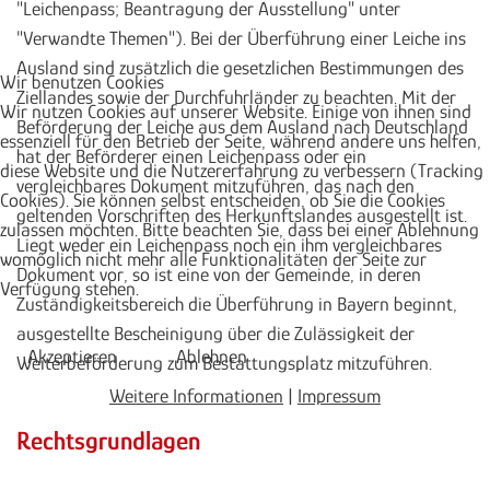
"Leichenpass; Beantragung der Ausstellung" unter
"Verwandte Themen"). Bei der Überführung einer Leiche ins
Ausland sind zusätzlich die gesetzlichen Bestimmungen des
Wir benutzen Cookies
Ziellandes sowie der Durchfuhrländer zu beachten. Mit der
Wir nutzen Cookies auf unserer Website. Einige von ihnen sind
Beförderung der Leiche aus dem Ausland nach Deutschland
essenziell für den Betrieb der Seite, während andere uns helfen,
hat der Beförderer einen Leichenpass oder ein
diese Website und die Nutzererfahrung zu verbessern (Tracking
vergleichbares Dokument mitzuführen, das nach den
Cookies). Sie können selbst entscheiden, ob Sie die Cookies
geltenden Vorschriften des Herkunftslandes ausgestellt ist.
zulassen möchten. Bitte beachten Sie, dass bei einer Ablehnung
Liegt weder ein Leichenpass noch ein ihm vergleichbares
womöglich nicht mehr alle Funktionalitäten der Seite zur
Dokument vor, so ist eine von der Gemeinde, in deren
Verfügung stehen.
Zuständigkeitsbereich die Überführung in Bayern beginnt,
ausgestellte Bescheinigung über die Zulässigkeit der
Akzeptieren
Ablehnen
Weiterbeförderung zum Bestattungsplatz mitzuführen.
Weitere Informationen
|
Impressum
Rechtsgrundlagen