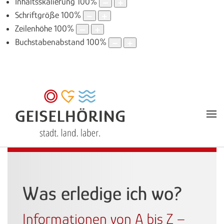
Inhaltsskalierung
100
%
Schriftgröße
100
%
Zeilenhöhe
100
%
Buchstabenabstand
100
%
Was erledige ich wo?
Informationen von A bis Z –