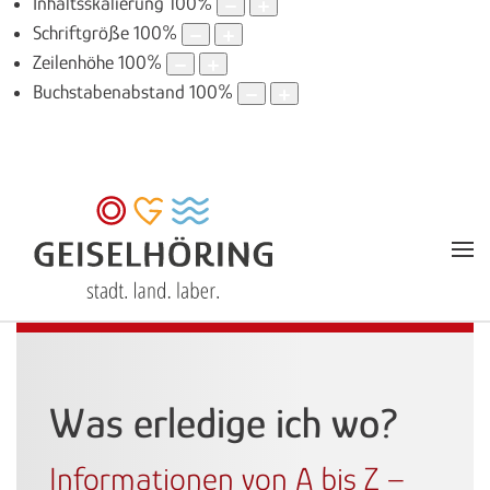
Inhaltsskalierung
100
%
Schriftgröße
100
%
Zeilenhöhe
100
%
Buchstabenabstand
100
%
Was erledige ich wo?
Informationen von A bis Z –