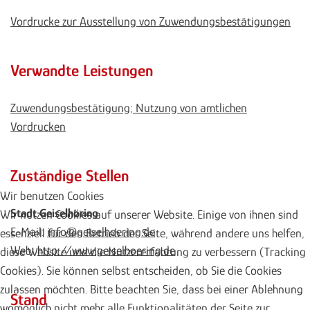
Vordrucke zur Ausstellung von Zuwendungsbestätigungen
Verwandte Leistungen
Zuwendungsbestätigung; Nutzung von amtlichen
Vordrucken
Zuständige Stellen
Wir benutzen Cookies
Stadt Geiselhöring
Wir nutzen Cookies auf unserer Website. Einige von ihnen sind
E-Mail:
info@geiselhoering.de
essenziell für den Betrieb der Seite, während andere uns helfen,
Web:
http://www.geiselhoering.de
diese Website und die Nutzererfahrung zu verbessern (Tracking
Cookies). Sie können selbst entscheiden, ob Sie die Cookies
zulassen möchten. Bitte beachten Sie, dass bei einer Ablehnung
Stand
womöglich nicht mehr alle Funktionalitäten der Seite zur