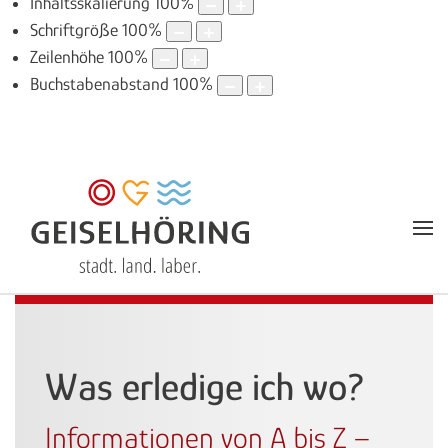
Inhaltsskalierung
100
%
Schriftgröße
100
%
Zeilenhöhe
100
%
Buchstabenabstand
100
%
Was erledige ich wo?
Informationen von A bis Z –