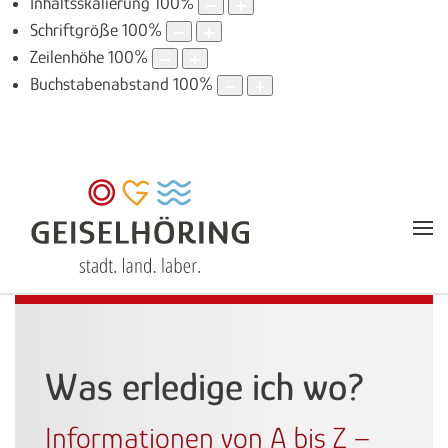
Inhaltsskalierung
100
%
Schriftgröße
100
%
Zeilenhöhe
100
%
Buchstabenabstand
100
%
Was erledige ich wo?
Informationen von A bis Z –