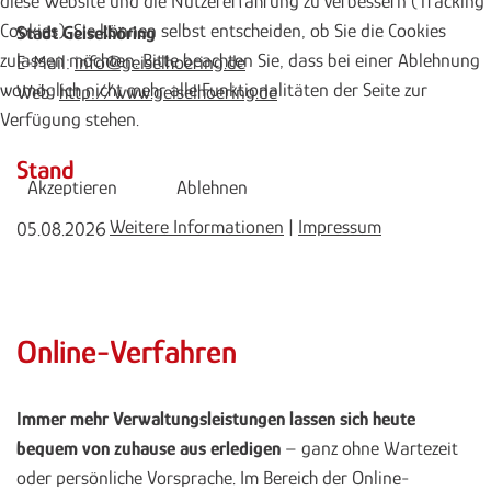
diese Website und die Nutzererfahrung zu verbessern (Tracking
Cookies). Sie können selbst entscheiden, ob Sie die Cookies
Stadt Geiselhöring
zulassen möchten. Bitte beachten Sie, dass bei einer Ablehnung
E-Mail:
info@geiselhoering.de
womöglich nicht mehr alle Funktionalitäten der Seite zur
Web:
http://www.geiselhoering.de
Verfügung stehen.
Stand
Akzeptieren
Ablehnen
Weitere Informationen
|
Impressum
05.08.2026
Online-Verfahren
Immer mehr Verwaltungsleistungen lassen sich heute
bequem von zuhause aus erledigen
– ganz ohne Wartezeit
oder persönliche Vorsprache. Im Bereich der Online-