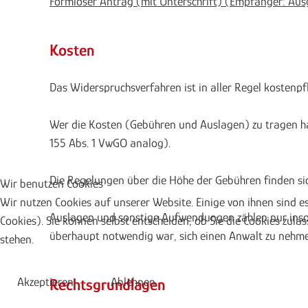
Formloser Antrag (mit Unterschrift) (Empfänger: A
Kosten
Das Widerspruchsverfahren ist in aller Regel kostenpfl
Wer die Kosten (Gebühren und Auslagen) zu tragen hat
155 Abs. 1 VwGO analog).
Die Regelungen über die Höhe der Gebühren finden sic
Wir benutzen Cookies
Wir nutzen Cookies auf unserer Website. Einige von ihnen sind e
Auslagen und sonstige Aufwendungen zählen nur insow
Cookies). Sie können selbst entscheiden, ob Sie die Cookies zula
überhaupt notwendig war, sich einen Anwalt zu nehmen
stehen.
Akzeptieren
Ablehnen
Rechtsgrundlagen