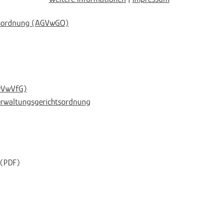
htsordnung (AGVwGO)
ayVwVfG)
Verwaltungsgerichtsordnung
(PDF)