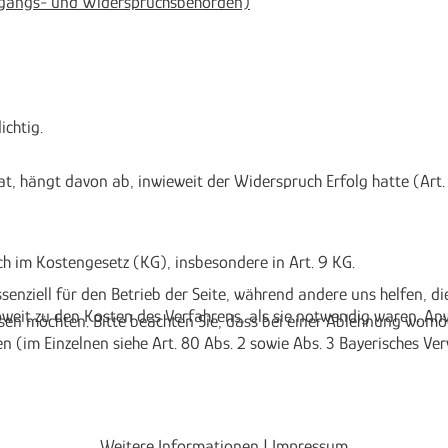
usgangs- und Widerspruchsbehörden)
ichtig.
, hängt davon ab, inwieweit der Widerspruch Erfolg hatte (Art.
h im Kostengesetz (KG), insbesondere in Art. 9 KG.
ssenziell für den Betrieb der Seite, während andere uns helfen, 
eit zu den Kosten des Verfahrens, als sie notwendig waren. An
ssen möchten. Bitte beachten Sie, dass bei einer Ablehnung womög
 (im Einzelnen siehe Art. 80 Abs. 2 sowie Abs. 3 Bayerisches Ve
Weitere Informationen
|
Impressum