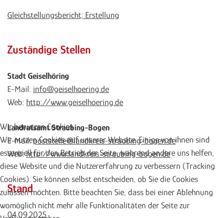
Gleichstellungsbericht; Erstellung
Zuständige Stellen
Stadt Geiselhöring
E-Mail:
info@geiselhoering.de
Web:
http://www.geiselhoering.de
Wir benutzen Cookies
Landratsamt Straubing-Bogen
Wir nutzen Cookies auf unserer Website. Einige von ihnen sind
E-Mail:
poststelle@landkreis-straubing-bogen.de
essenziell für den Betrieb der Seite, während andere uns helfen,
Web:
http://www.landkreis-straubing-bogen.de
diese Website und die Nutzererfahrung zu verbessern (Tracking
Cookies). Sie können selbst entscheiden, ob Sie die Cookies
Stand
zulassen möchten. Bitte beachten Sie, dass bei einer Ablehnung
womöglich nicht mehr alle Funktionalitäten der Seite zur
04.09.2025