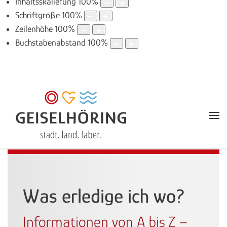
Inhaltsskalierung
100
%
Schriftgröße
100
%
Zeilenhöhe
100
%
Buchstabenabstand
100
%
Was erledige ich wo?
Informationen von A bis Z –