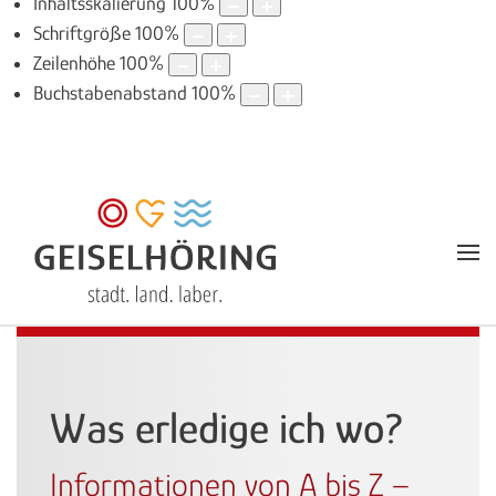
Inhaltsskalierung
100
%
Schriftgröße
100
%
Zeilenhöhe
100
%
Buchstabenabstand
100
%
Was erledige ich wo?
Informationen von A bis Z –