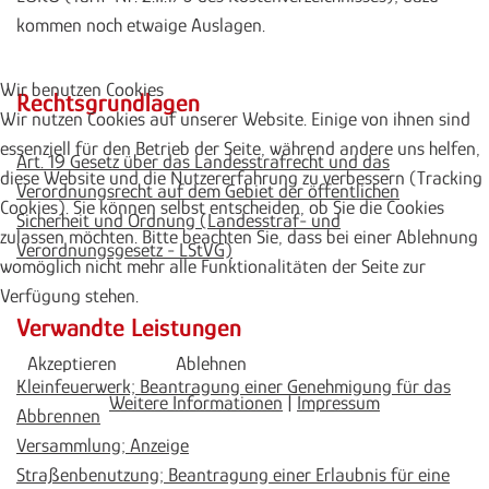
kommen noch etwaige Auslagen.
Wir benutzen Cookies
Rechtsgrundlagen
Wir nutzen Cookies auf unserer Website. Einige von ihnen sind
essenziell für den Betrieb der Seite, während andere uns helfen,
Art. 19 Gesetz über das Landesstrafrecht und das
diese Website und die Nutzererfahrung zu verbessern (Tracking
Verordnungsrecht auf dem Gebiet der öffentlichen
Cookies). Sie können selbst entscheiden, ob Sie die Cookies
Sicherheit und Ordnung (Landesstraf- und
zulassen möchten. Bitte beachten Sie, dass bei einer Ablehnung
Verordnungsgesetz - LStVG)
womöglich nicht mehr alle Funktionalitäten der Seite zur
Verfügung stehen.
Verwandte Leistungen
Akzeptieren
Ablehnen
Kleinfeuerwerk; Beantragung einer Genehmigung für das
Weitere Informationen
|
Impressum
Abbrennen
Versammlung; Anzeige
Straßenbenutzung; Beantragung einer Erlaubnis für eine