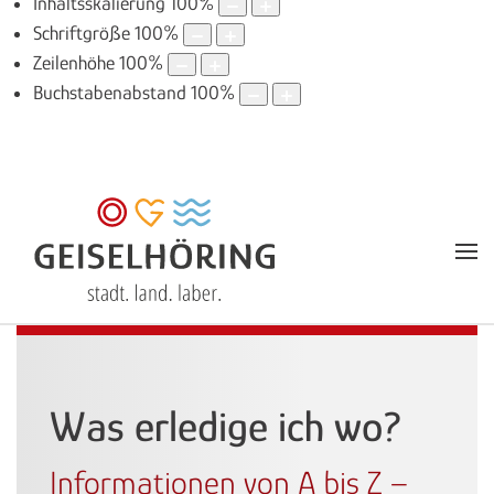
Inhaltsskalierung
100
%
Schriftgröße
100
%
Zeilenhöhe
100
%
Buchstabenabstand
100
%
Was erledige ich wo?
Informationen von A bis Z –