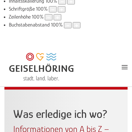
Inhaltsskalierung
100
%
Schriftgröße
100
%
Zeilenhöhe
100
%
Buchstabenabstand
100
%
Was erledige ich wo?
Informationen von A bis Z –