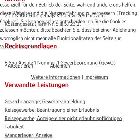
essenziell für den Betrieb der Seite, während andere uns helfen,
diese Website und die Nutzererfahrung zu verbessern (Tracking
20 bis 100 Euro gemäß Kostenverzeichnis zum
Cookies). Sie können selbst entscheiden, ob Sie die Cookies
Kostengesetz (Tarif Nr. 5.III.5/23.2)
zulassen möchten. Bitte beachten Sie, dass bei einer Ablehnung
womöglich nicht mehr alle Funktionalitäten der Seite zur
Rechtsgrundlagen
Verfügung stehen.
§ 55a Absatz 1 Nummer 1 Gewerbeordnung (GewO)
Akzeptieren
Ablehnen
Weitere Informationen
|
Impressum
Verwandte Leistungen
Gewerbeanzeige; Gewerbeanmeldung
Reisegewerbe; Beantragung einer Erlaubnis
Reisegewerbe; Anzeige einer nicht erlaubnispflichtigen
Tätigkeit
Wanderlager; Anzeige