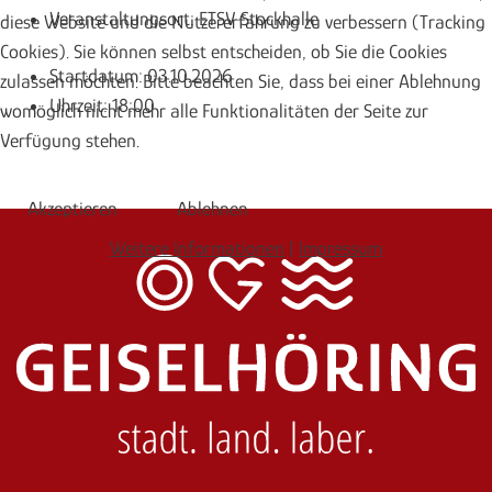
Veranstaltungsort:
ETSV Stockhalle
diese Website und die Nutzererfahrung zu verbessern (Tracking
Cookies). Sie können selbst entscheiden, ob Sie die Cookies
Startdatum:
03.10.2026
zulassen möchten. Bitte beachten Sie, dass bei einer Ablehnung
Uhrzeit:
18:00
womöglich nicht mehr alle Funktionalitäten der Seite zur
Verfügung stehen.
Akzeptieren
Ablehnen
Weitere Informationen
|
Impressum