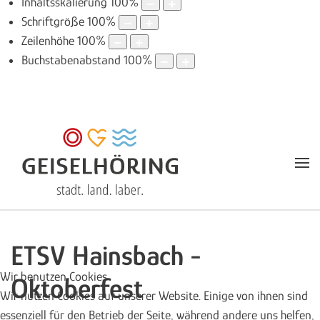
Inhaltsskalierung
100
%
Schriftgröße
100
%
Zeilenhöhe
100
%
Buchstabenabstand
100
%
ETSV Hainsbach -
Wir benutzen Cookies
Oktoberfest
Wir nutzen Cookies auf unserer Website. Einige von ihnen sind
essenziell für den Betrieb der Seite, während andere uns helfen,