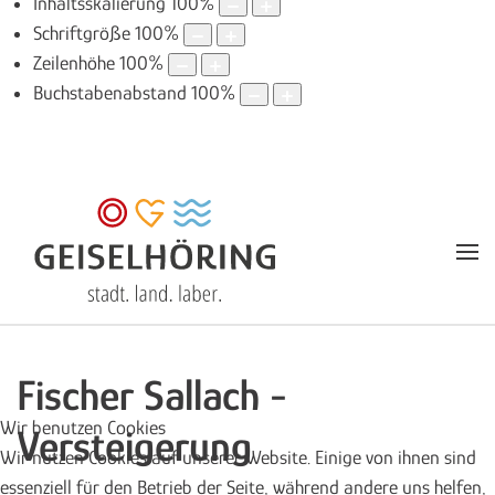
Inhaltsskalierung
100
%
Schriftgröße
100
%
Zeilenhöhe
100
%
Buchstabenabstand
100
%
Fischer Sallach -
Wir benutzen Cookies
Versteigerung
Wir nutzen Cookies auf unserer Website. Einige von ihnen sind
essenziell für den Betrieb der Seite, während andere uns helfen,