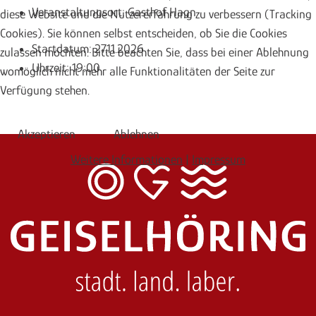
Veranstaltungsort:
Gasthof Hagn
diese Website und die Nutzererfahrung zu verbessern (Tracking
Cookies). Sie können selbst entscheiden, ob Sie die Cookies
Startdatum:
27.11.2026
zulassen möchten. Bitte beachten Sie, dass bei einer Ablehnung
Uhrzeit:
19:00
womöglich nicht mehr alle Funktionalitäten der Seite zur
Verfügung stehen.
Akzeptieren
Ablehnen
Weitere Informationen
|
Impressum