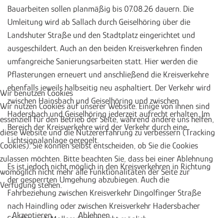
Bauarbeiten sollen planmäßig bis 07.08.26 dauern. Die
Umleitung wird ab Sallach durch Geiselhöring über die
Landshuter Straße und den Stadtplatz eingerichtet und
ausgeschildert. Auch an den beiden Kreisverkehren finden
umfangreiche Sanierungsarbeiten statt. Hier werden die
Pflasterungen erneuert und anschließend die Kreisverkehre
ebenfalls jeweils halbseitig neu asphaltiert. Der Verkehr wird
Wir benutzen Cookies
zwischen Hainsbach und Geiselhöring und zwischen
Wir nutzen Cookies auf unserer Website. Einige von ihnen sind
Hadersbach und Geiselhöring jederzeit aufrecht erhalten. Im
essenziell für den Betrieb der Seite, während andere uns helfen,
Bereich der Kreisverkehre wird der Verkehr durch eine
diese Website und die Nutzererfahrung zu verbessern (Tracking
Lichtsignalanlage geregelt.
Cookies). Sie können selbst entscheiden, ob Sie die Cookies
zulassen möchten. Bitte beachten Sie, dass bei einer Ablehnung
Es ist jedoch nicht möglich in den Kreisverkehren in Richtung
womöglich nicht mehr alle Funktionalitäten der Seite zur
der gesperrten Umgehung abzubiegen. Auch die
Verfügung stehen.
Fahrbeziehung zwischen Kreisverkehr Dingolfinger Straße
nach Haindling oder zwischen Kreisverkehr Hadersbacher
Akzeptieren
Ablehnen