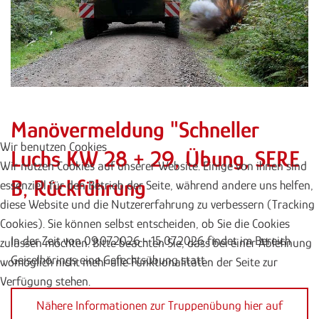
Manövermeldung "Schneller
Wir benutzen Cookies
Luchs KW 28 + 29, Übung, SERE
Wir nutzen Cookies auf unserer Website. Einige von ihnen sind
B, Rückführung
essenziell für den Betrieb der Seite, während andere uns helfen,
diese Website und die Nutzererfahrung zu verbessern (Tracking
Cookies). Sie können selbst entscheiden, ob Sie die Cookies
In der Zeit von 09.07.2026 - 15.07.2026 findet im Bereich
zulassen möchten. Bitte beachten Sie, dass bei einer Ablehnung
Geiselhörings eine Gefechtsübung statt.
womöglich nicht mehr alle Funktionalitäten der Seite zur
Verfügung stehen.
Nähere Informationen zur Truppenübung hier auf