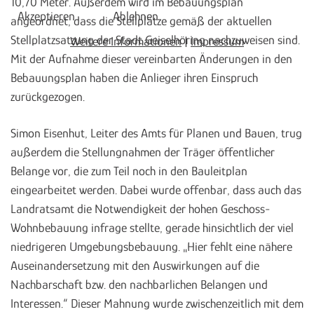
10,70 Meter. Außerdem wird im Bebauungsplan
Akzeptieren
Ablehnen
angeordnet, dass die Stellplätze gemäß der aktuellen
Stellplatzsatzung der Stadt Geiselhöring nachzuweisen sind.
Weitere Informationen
|
Impressum
Mit der Aufnahme dieser vereinbarten Änderungen in den
Bebauungsplan haben die Anlieger ihren Einspruch
zurückgezogen.
Simon Eisenhut, Leiter des Amts für Planen und Bauen, trug
außerdem die Stellungnahmen der Träger öffentlicher
Belange vor, die zum Teil noch in den Bauleitplan
eingearbeitet werden. Dabei wurde offenbar, dass auch das
Landratsamt die Notwendigkeit der hohen Geschoss-
Wohnbebauung infrage stellte, gerade hinsichtlich der viel
niedrigeren Umgebungsbebauung. „Hier fehlt eine nähere
Auseinandersetzung mit den Auswirkungen auf die
Nachbarschaft bzw. den nachbarlichen Belangen und
Interessen.“ Dieser Mahnung wurde zwischenzeitlich mit dem