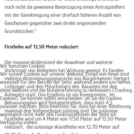
noch nicht da gewesene Bevorzugung eines Antragstellers
mit der Genehmigung einer dreifach höheren Anzahl von
Geschossen gegenüber zwei direkt angrenzenden
Grundstücken.“
Firsthöhe auf 13,50 Meter reduziert
Der massive Widerstand der Anwohner und weiterer
Wir benutzen Cookies
Vorbringer von Bedenken hat Wirkung gezeigt: Es fanden
Wir nutzen Cookies auf unserer Website. Einige von ihnen sind
mehrere Abstimmungsgespräche von Bürgermeister Herbert
essenziell für den Betrieb der Seite, während andere uns helfen,
Lichtinger und den Mitarbeitern des Bauamts mit den
diese Website und die Nutzererfahrung zu verbessern (Tracking
Anliegern statt. Das Ergebnis ist ein Kompromiss: Im
Cookies). Sie können selbst entscheiden, ob Sie die Cookies
Bebauungsplan wird festgeschrieben, dass statt 4,5
zulassen möchten. Bitte beachten Sie, dass bei einer Ablehnung
maximal drei Vollgeschosse zulässig sind. Die zulässige
womöglich nicht mehr alle Funktionalitäten der Seite zur
Firsthöhe wird um 4 Meter von 17.50 Meter auf 13,50 Meter
Verfügung stehen.
reduziert, die zulässige Wandhöhe von 12,70 Meter auf