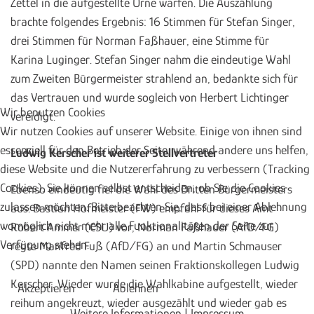
Zettel in die aufgestellte Urne warfen. Die Auszählung
brachte folgendes Ergebnis: 16 Stimmen für Stefan Singer,
drei Stimmen für Norman Faßhauer, eine Stimme für
Karina Luginger. Stefan Singer nahm die eindeutige Wahl
zum Zweiten Bürgermeister strahlend an, bedankte sich für
das Vertrauen und wurde sogleich von Herbert Lichtinger
Wir benutzen Cookies
vereidigt.
Wir nutzen Cookies auf unserer Website. Einige von ihnen sind
essenziell für den Betrieb der Seite, während andere uns helfen,
Ludwig Kerscher ist weiterer Stellvertreter
diese Website und die Nutzererfahrung zu verbessern (Tracking
Cookies). Sie können selbst entscheiden, ob Sie die Cookies
Ebenso eindeutig fiel die Wahl des Dritten Bürgermeisters
zulassen möchten. Bitte beachten Sie, dass bei einer Ablehnung
aus. Bastian Hofmeister (FW) empfahl für dieses Amt
womöglich nicht mehr alle Funktionalitäten der Seite zur
Robert Ammer (CSU) vor, Norman Faßhauer (AfD/FG)
Verfügung stehen.
regte Manfred Fuß (AfD/FG) an und Martin Schmauser
(SPD) nannte den Namen seinen Fraktionskollegen Ludwig
Kerscher. Wieder wurde die Wahlkabine aufgestellt, wieder
Akzeptieren
Ablehnen
reihum angekreuzt, wieder ausgezählt und wieder gab es
Weitere Informationen
|
Impressum